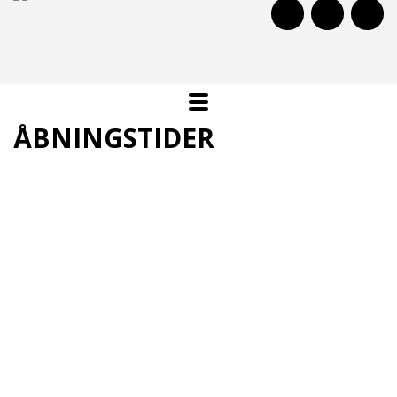
ÅBNINGSTIDER
Onsdage kl. 15:00 - 21:00
Torsdage kl. 15:00 - 21:00
Lørdage kl. 12:00 - 18:00
Søndage kl. 12:00 - 18:00
Gule Hal lukker; og vi åbner ny skatehal:
Skatepark