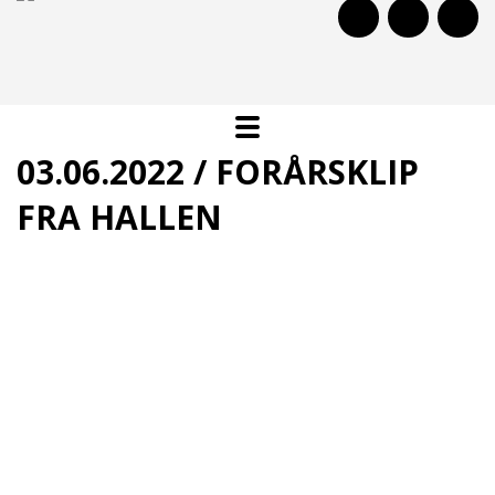
03.06.2022 / FORÅRSKLIP
FRA HALLEN
Vi lægger et ugentligt hyggeklip fra skatehallen op på
YouTube i løbet af foråret:
Hygge i hallen.
Denne video kan ikke vises da du ikke har accepteret cookies
for markedsføring.
Klik her for at ændre dette