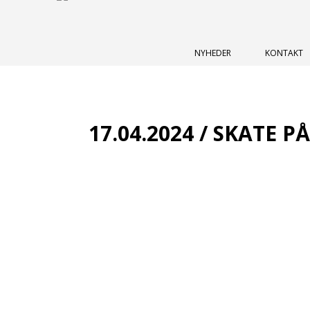
NYHEDER
KONTAKT
17.04.2024 / SKATE 
Så er vi tilbage på Kulturtorvet med somme
Klar til skate, sol og sommer!