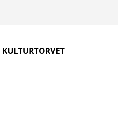
PÅ KULTURTORVET
rens skate-setup, som frit kan bruges...