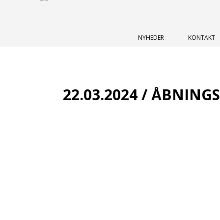
NYHEDER
KONTAKT
22.03.2024 / ÅBNING
Skatehallen holder åbent:
Mandag 26. marts kl. 15:00 - 21:00
Tirsdag 27. marts kl. 15:00 - 21:00
Onsdag 28. marts kl. 15:00 - 21:00
Lukket resten af ugen på grund af påsken