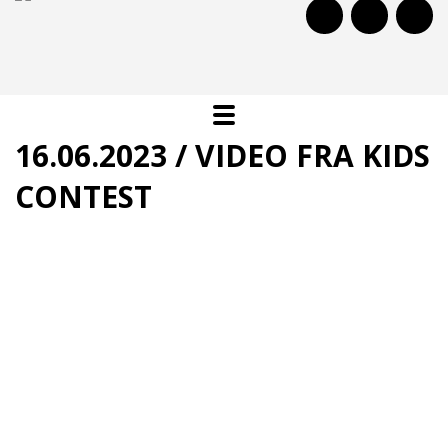
16.06.2023 / VIDEO FRA KIDS
CONTEST
Se video fra Kids Contest i hallen på vores YouTube:
Denne video kan ikke vises da du ikke har accepteret cookies
for markedsføring.
Klik her for at ændre dette
Tilbage til oversigten